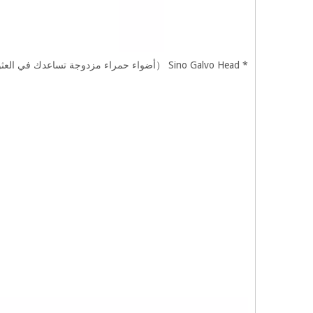
* Sino Galvo Head （أضواء حمراء مزدوجة تساعدك في العثور على طول التركيز）