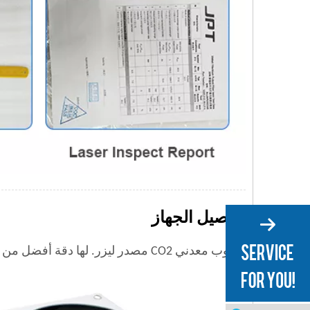
تفاصيل الجهاز
*أنبوب معدني CO2 مصدر ليزر. لها دقة أفضل من مصدر ليزر الأنبوب الزجاجي.