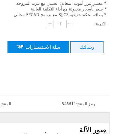
* مصدر ليزر أنبوب المعادن الصيني مع تبريد المروحة
* سعر بأسعار معقولة مع أداء التكلفة العالية
* بطاقة تحكم حقيقية BJJCZ مع برنامج EZCAD مجاني
الكمية:
رسالتك
سلة الاستفسارات
رمز المنتج:
845611
المنتج 
صور الآلة