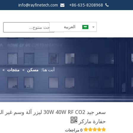
info@rayfinetech.com
86-635-8208968+


العربية
أنت هنا:
مسكن
»
منتجات
»
سعر جيد 30W 40W RF CO2 ليزر آل
حفارة ماركر
0 مراجعات