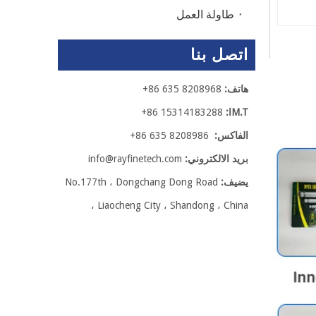
طاولة العمل
اتصل بنا
هاتف:
8208968 635 86+
M.Tا:
15314183288 86+
الفاكس:
8208986 635 86+
بريد الالكتروني:
info@rayfinetech.com
يضيف:
No.177th ، Dongchang Dong Road
، Liaocheng City ، Shandong ، China